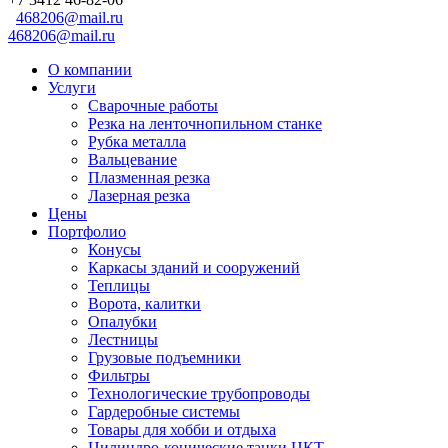
468206@mail.ru
468206@mail.ru
О компании
Услуги
Сварочные работы
Резка на ленточнопильном станке
Рубка металла
Вальцевание
Плазменная резка
Лазерная резка
Цены
Портфолио
Конусы
Каркасы зданий и сооружений
Теплицы
Ворота, калитки
Опалубки
Лестницы
Грузовые подъемники
Фильтры
Технологические трубопроводы
Гардеробные системы
Товары для хобби и отдыха
Цилиндро-конические танки ЦКТ