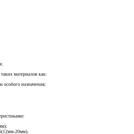
е.
таких материалов как:
 особого назначения;
еристиками:
мм);
 5(12мм-20мм).