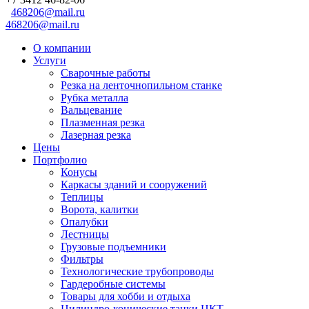
468206@mail.ru
468206@mail.ru
О компании
Услуги
Сварочные работы
Резка на ленточнопильном станке
Рубка металла
Вальцевание
Плазменная резка
Лазерная резка
Цены
Портфолио
Конусы
Каркасы зданий и сооружений
Теплицы
Ворота, калитки
Опалубки
Лестницы
Грузовые подъемники
Фильтры
Технологические трубопроводы
Гардеробные системы
Товары для хобби и отдыха
Цилиндро-конические танки ЦКТ